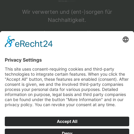
Wir verwerten und (ent-)sorgen für
Nachhaltigkeit.
info@rbs-rcbaustoffe.de
Navigation
Rechtliches
Folge uns
Home
Impressum
Instagram
Über Uns
Datenschutz
Facebook
Projekte
Kontakt
Cookie-Einstellungen
News
Karriere